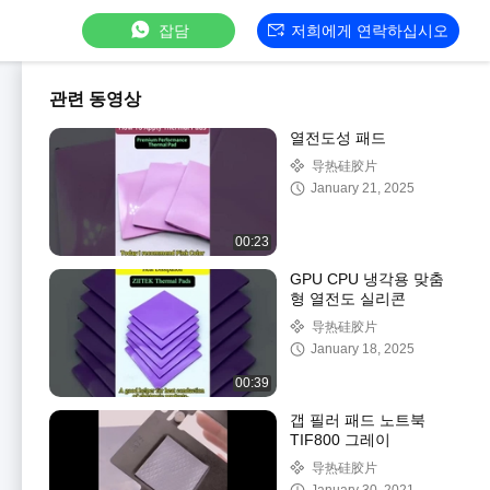
잡담
저희에게 연락하십시오
관련 동영상
열전도성 패드
导热硅胶片
January 21, 2025
00:23
GPU CPU 냉각용 맞춤
형 열전도 실리콘
导热硅胶片
January 18, 2025
00:39
갭 필러 패드 노트북
TIF800 그레이
导热硅胶片