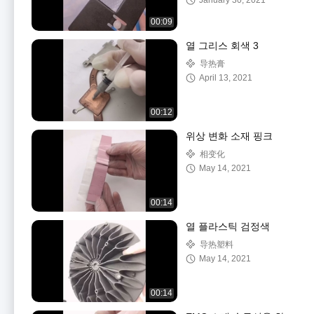
January 30, 2021
00:09
열 그리스 회색 3
导热膏
April 13, 2021
00:12
위상 변화 소재 핑크
相变化
May 14, 2021
00:14
열 플라스틱 검정색
导热塑料
May 14, 2021
00:14