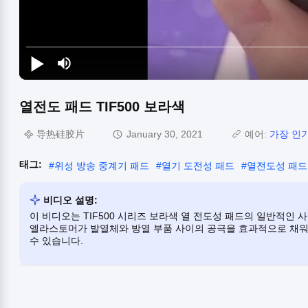
열전도 패드 TIF500 보라색
导热硅胶片
January 30, 2021
예어:
가장 인
태그:
#
위성 방송 중계기 패드
#
열기 도전성 패드
#
열전도성 패드
비디오 설명:
이 비디오는 TIF500 시리즈 보라색 열 전도성 패드의 일반적인 사
엘라스토머가 발열체와 방열 부품 사이의 공극을 효과적으로 채워
수 있습니다.