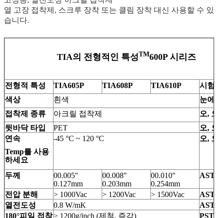
열 고장 접착제, 스크루 장착 또는 클림 장착 대신 사용할 수 있
습니다.
TM
TIA의 전형적인 특성
600P 시리즈
전형적 특성
TIA605P
TIA608P
TIA610P
시험
색상
흰색
눈에
접착제 종류
아크릴 접착제
오, 오
뒷바닥 타입
PET
오, 오
연속
-45 °C ~ 120 °C
오, 오
Temp를 사용
하세요
두께
00.005"
00.008"
00.010"
AST
0.127mm
0.203mm
0.254mm
전압 분해
> 1000Vac
> 1200Vac
> 1500Vac
AST
열전도성
0.8 W/mK
ASTM
180°피일 접착
> 1200g/inch (제철, 즉각)
PSTC