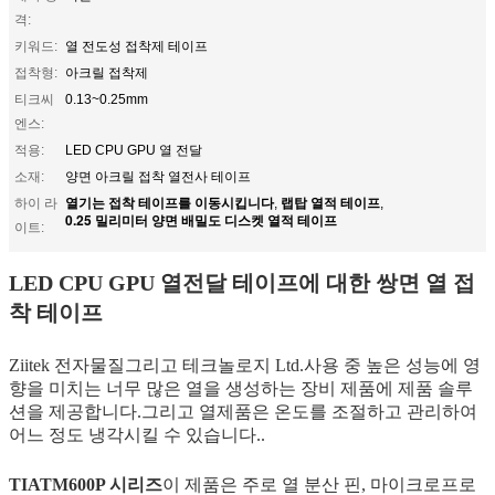
격:
키워드:
열 전도성 접착제 테이프
접착형:
아크릴 접착제
티크씨
0.13~0.25mm
엔스:
적용:
LED CPU GPU 열 전달
소재:
양면 아크릴 접착 열전사 테이프
열기는 접착 테이프를 이동시킵니다
랩탑 열적 테이프
하이 라
,
,
0.25 밀리미터 양면 배밀도 디스켓 열적 테이프
이트:
LED CPU GPU 열전달 테이프에 대한 쌍면 열 접
착 테이프
Ziitek 전자물질
그리고 테크놀로지 Ltd.
사용 중 높은 성능에 영
향을 미치는 너무 많은 열을 생성하는 장비 제품에 제품 솔루
션을 제공합니다.그리고 열제품은 온도를 조절하고 관리하여
어느 정도 냉각시킬 수 있습니다..
TIATM600P 시리즈
이 제품은 주로 열 분산 핀, 마이크로프로