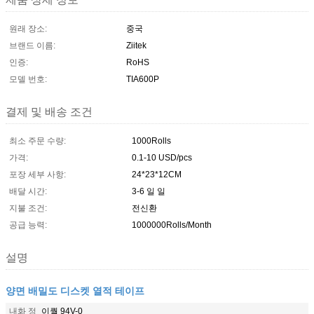
원래 장소:
중국
브랜드 이름:
Ziitek
인증:
RoHS
모델 번호:
TIA600P
결제 및 배송 조건
최소 주문 수량:
1000Rolls
가격:
0.1-10 USD/pcs
포장 세부 사항:
24*23*12CM
배달 시간:
3-6 일 일
지불 조건:
전신환
공급 능력:
1000000Rolls/Month
설명
양면 배밀도 디스켓 열적 테이프
내화 정
이퀄 94V-0