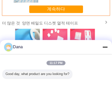
계속하다
양면 배밀도 디스켓 열적 테이프
더 많은 것
Dana
성 쌍면
높은 성능의 흰색
통신 장비를 위한
LED 라이트 칩
LED등을 
 열 전도성
양면 아크릴 접착
높은 결합 강도 양
PCB 스트립을 위
면 열 
테이프
테이프
면 열 전도성 테이
한 쌍면 열전도성
프
접착 테이프
11:17 PM
언어를 바꾸십시오
Good day, what product are you looking for?
Korean
홈
|
우리 에 관한 것
|
저희와 연락
|
사이트맵
|
Privacy Policy
탁상용 전망