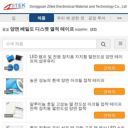
Dongguan Ziitek Electronical Material and Technology Co., Ltd
집
제품
우리 에 관한 것
공장 투어
>>
양면 배밀도 디스켓 열적 테이프
품질
supplier.
(22)
LED 램프 및 전원 장치용 지지형 열전도성 양면 테이
프의 섬유유리
연락처
높은 성능의 흰색 양면 아크릴 접착 테이프
연락처
알루미늄 호일 고성능 열 전도성 아크릴 접착 테이프
전력 장치용 열전도성 양면 접착
연락처
좋은 접착성 유리 섬유 망 강화 고온 열 분산 LED 스트