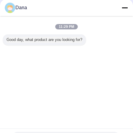
Dana
W 회색 실
압축 실리콘 열 패
중국 제조업체 고
가넷 통신 하드웨
통신 기
패드 자동
드 13.0W/MK 고도
열 전도도 13.0w
어 자연적으로 끈
위한 매우
제어 장치
도 마이크로 히트
회색 실리콘 열 패
적거리는 6.0W 실
실리콘 
파이프 열 용액
드
리콘 열 패드
0.5-5.
11:29 PM
언어를 바꾸십시오
Good day, what product are you looking for?
Korean
홈
|
우리 에 관한 것
|
저희와 연락
|
사이트맵
|
Privacy Policy
탁상용 전망
Copyright © 2019 - 2026 Dongguan Ziitek Electronical Material and Technology
Ltd..
All rights reserved.