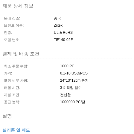
제품 상세 정보
원래 장소:
중국
브랜드 이름:
Ziitek
인증:
UL & RoHS
모델 번호:
TIF140-02F
결제 및 배송 조건
최소 주문 수량:
1000 PC
가격:
0.1-10 USD/PCS
포장 세부 사항:
24*13*12cm 판지
배달 시간:
3-5 작업 일수
지불 조건:
전신환
공급 능력:
1000000 PC/달
설명
실리콘 열 패드