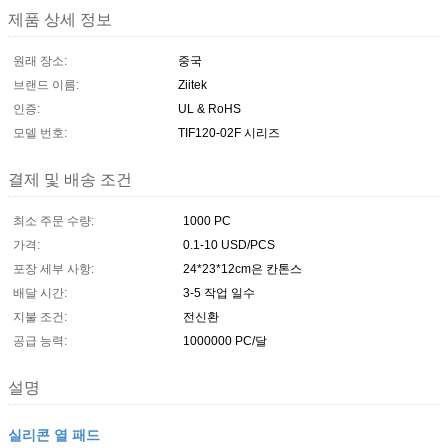
제품 상세 정보
원래 장소:
중국
브랜드 이름:
Ziitek
인증:
UL & RoHS
모델 번호:
TIF120-02F 시리즈
결제 및 배송 조건
최소 주문 수량:
1000 PC
가격:
0.1-10 USD/PCS
포장 세부 사항:
24*23*12cm은 칸톤스
배달 시간:
3-5 작업 일수
지불 조건:
전신환
공급 능력:
1000000 PC/달
설명
실리콘 열 패드