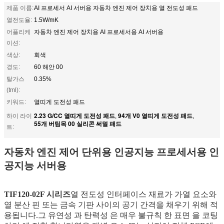
제품 이름:
AI 프로세서 AI 서버용 자동차 엔진 제어 장치용 열 전도성 패드
열전도율:
1.5W/mK
어플리케
자동차 엔진 제어 장치용 AI 프로세서용 AI 서버용
이션:
색상:
회색
경도:
60 해안 00
탈가스
0.35%
(tml):
키워드:
열띠게 도전성 패드
2.23 G/CC 열띠게 도전성 패드
94개 V0 열띠게 도전성 패드
하이 라이
,
,
55개 버팀목 00 실리콘 써멀 패드
트:
자동차 엔진 제어 단위용 인공지능 프로세서용 인
공지능 서버용
TIF120-02F 시리즈
열 전도성 인터페이스 재료가 가열 요소와
열 분산 핀 또는 금속 기판 사이의 공기 간격을 채우기 위해 적
용됩니다.그 유연성 과 탄력성 은 매우 불규칙 한 표면 을 코팅