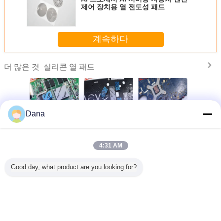
제어 장치용 열 전도성 패드
계속하다
실리콘 열 패드
더 많은 것
Dana
W 회색 실
압축 실리콘 열 패
중국 제조업체 고
가넷 통신 하드웨
통신 기
패드 자동
드 13.0W/MK 고도
열 전도도 13.0w
어 자연적으로 끈
위한 매우
제어 장치
도 마이크로 히트
회색 실리콘 열 패
적거리는 6.0W 실
실리콘 
파이프 열 용액
드
리콘 열 패드
0.5-5.
4:31 AM
언어를 바꾸십시오
Good day, what product are you looking for?
Korean