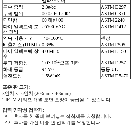
엘라스토머
특수 중력
2.3g/cc
ASTM D297
두께 범위
00.020~0.200"
ASTM C351
단단함
60 해변 00
ASTM 2240
다이 일렉트릭 분
>5500 VAC
ASTM D412
해 전압
연속 사용 시간
-40~160°C
젠장
배출가스 (HTML)
0.35%
ASTM E595
다이 일렉트릭 상
4.0 MHz
ASTM D150
수
12
부피 저항성
1.0X10
오프 미터
ASTM D257
화재 등급
94 V0
동등 UL
열전도성
1.5W/mK
ASTM D5470
표준 판 크기:
8인치 x 16인치 (203mm x 406mm)
TIFTM 시리즈 개별 도면 모양이 공급될 수 있습니다.
압력 민감성 접착제:
"A1" 후자를 한 쪽에 붙여넣는 접착제를 요청합니다.
"A2" 후자를 가진 이중 면 접착기를 요청합니다.