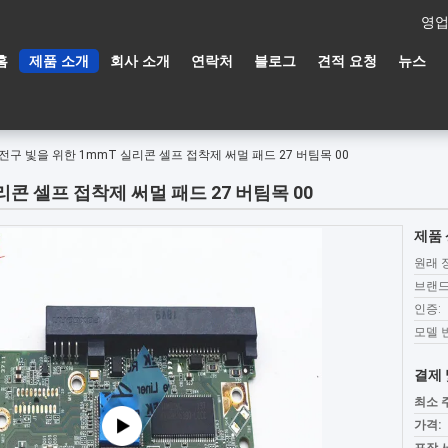
영업
홈
제품 소개
회사 소개
연락처
블로그
견적 요청
뉴스
전구 빛을 위한 1mmT 실리콘 셀프 접착제 써멀 패드 27 버팀목 00
콘 셀프 접착제 써멀 패드 27 버팀목 00
제품 
원래 
브랜드
인증:
모델 
결제 
최소 
가격: