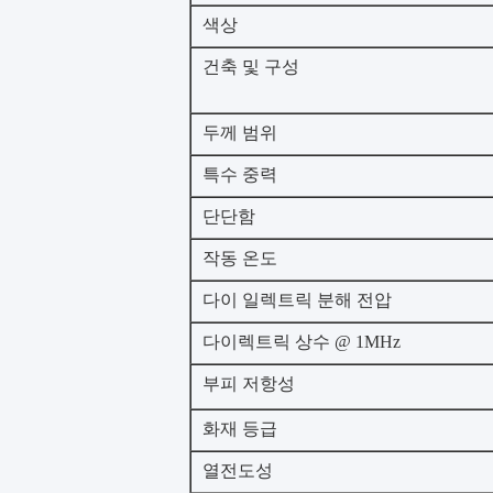
색상
건축 및 구성
두께 범위
특수 중력
단단함
작동 온도
다이 일렉트릭 분해 전압
다이렉트릭 상수 @ 1MHz
부피 저항성
화재 등급
열전도성