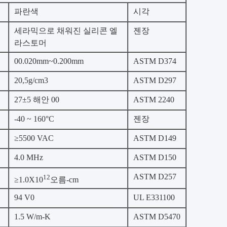
파란색
시각
세라믹으로 채워진 실리콘 엘
젠장
라스토머
00.020mm~0.200mm
ASTM D374
20,5g/cm3
ASTM D297
27±5 해안 00
ASTM 2240
-40 ~ 160°C
젠장
≥5500 VAC
ASTM D149
4.0 MHz
ASTM D150
ASTM D257
12
≥1.0X10
오름-cm
94 V0
UL E331100
1.5 W/m-K
ASTM D5470