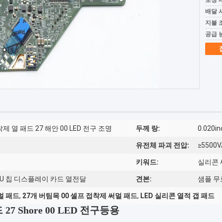
포장 
배달 
지불 
공급 
제 열 패드 27 해안 00 LED 전구 조명
두께 랑:
0.020i
유전체 파괴 전압:
≥5500V
키워드:
실리콘 
 CPU 칩 디스플레이 카드 열전달
견본:
샘플 무
멀 패드
,
27개 버팀목 00 셀프 접착제 써멀 패드
,
LED 실리콘 열적 갭 패드
7 Shore 00 LED 전구등용