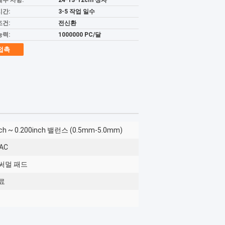
세부 사항:
24*13*12cm 상자
시간:
3-5 작업 일수
조건:
전신환
능력:
1000000 PC/달
접촉
nch ~ 0.200inch 밸런스 (0.5mm-5.0mm)
AC
써멀 패드
료