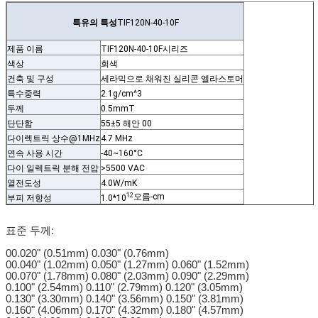
특유의 특성
TIF120N-40-10F
제품 이름
TIF120N-40-10F
시리즈
색상
회색
건축 및 구성
세라믹으로 채워진 실리콘 엘라스토머
특수중력
2.1g/cm^3
두께
0.5mmT
단단함
55±5 해안 00
다이렉트릭 상수@1MHz
4.7 MHz
연속 사용 시간
-40~160°C
다이 일렉트릭 분해 전압
>5500 VAC
열전도성
4.0W/mK
12
오름-cm
부피 저항성
1.0*10
표준 두께:
00.020" (0.51mm) 0.030" (0.76mm)
00.040" (1.02mm) 0.050" (1.27mm) 0.060" (1.52mm)
00.070" (1.78mm) 0.080" (2.03mm) 0.090" (2.29mm)
0.100" (2.54mm) 0.110" (2.79mm) 0.120" (3.05mm)
0.130" (3.30mm) 0.140" (3.56mm) 0.150" (3.81mm)
0.160" (4.06mm) 0.170" (4.32mm) 0.180" (4.57mm)