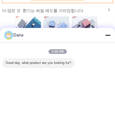
환기는 써멀 패드를 가라앉힙니다
더 많은 것
Dana
 준수하는
자동차 전자제품용
열 관리 재료 3.0W
유통업체 UL 인정
제조업체
D 전원을
인기 회색
실리콘 헤드 싱크
된 CPU 디스플레
지정 실리
5mm 실리
TIF7180HM 실리
전기 부품 열 전송
이 카드 열 간격 채
연 잎 CPU
패드
콘 패드
을위한 열 패드
울 패드
드
3:38 AM
언어를 바꾸십시오
Good day, what product are you looking for?
Korean
홈
|
우리 에 관한 것
|
저희와 연락
|
사이트맵
|
Privacy Policy
탁상용 전망
Copyright © 2019 - 2026 Dongguan Ziitek Electronical Material and Technology
Ltd..
All rights reserved.