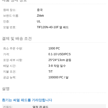
원래 장소:
중국
브랜드 이름:
Ziitek
인증:
UL
모델 번호:
TIF120N-40-10F 열 패드
결제 및 배송 조건
최소 주문 수량:
1000 PC
가격:
0.1-10 USD/PCS
포장 세부 사항:
25*24*13cm 광둥
배달 시간:
3-8 작업 일수
지불 조건:
T/T
공급 능력:
100000 PC / 달
설명
환기는 써멀 패드를 가라앉힙니다
키워드:
열적 갭 패드