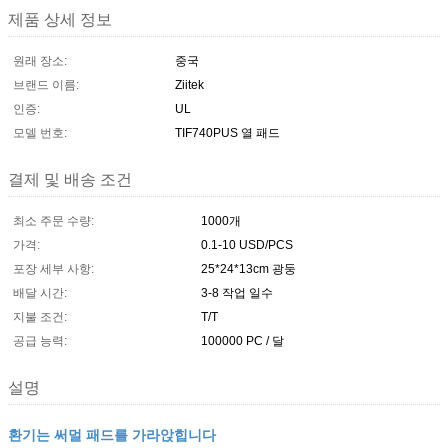
제품 상세 정보
원래 장소:
중국
브랜드 이름:
Ziitek
인증:
UL
모델 번호:
TIF740PUS 열 패드
결제 및 배송 조건
최소 주문 수량:
1000개
가격:
0.1-10 USD/PCS
포장 세부 사항:
25*24*13cm 광둥
배달 시간:
3-8 작업 일수
지불 조건:
T/T
공급 능력:
100000 PC / 달
설명
환기는 써멀 패드를 가라앉힙니다