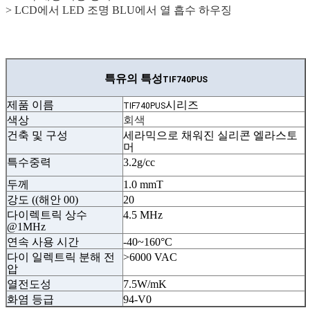
> LCD에서 LED 조명 BLU에서 열 흡수 하우징
특유의 특성
TIF740PUS
제품 이름
시리즈
TIF740PUS
색상
회색
건축 및 구성
세라믹으로 채워진 실리콘 엘라스토
머
특수중력
3.2g/cc
두께
1.0 mmT
강도 ((해안 00)
20
다이렉트릭 상수
4.5 MHz
@1MHz
연속 사용 시간
-40~160°C
다이 일렉트릭 분해 전
>6000 VAC
압
열전도성
7.5W/mK
화염 등급
94-V0