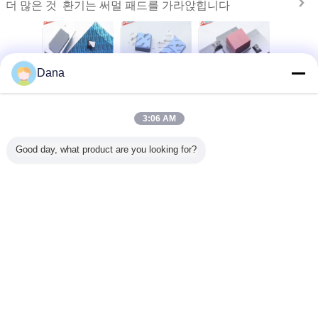
환기는 써멀 패드를 가라앉힙니다
더 많은 것
Dana
 준수하는
자동차 전자제품용
열 관리 재료 3.0W
유통업체 UL 인정
제조업체
D 전원을
인기 회색
실리콘 헤드 싱크
된 CPU 디스플레
지정 실리
5mm 실리
TIF7180HM 실리
전기 부품 열 전송
이 카드 열 간격 채
연 잎 CPU
패드
콘 패드
을위한 열 패드
울 패드
드
3:06 AM
언어를 바꾸십시오
Good day, what product are you looking for?
Korean
홈
|
우리 에 관한 것
|
저희와 연락
|
사이트맵
|
Privacy Policy
탁상용 전망
Copyright © 2019 - 2026 Dongguan Ziitek Electronical Material and Technology
Ltd..
All rights reserved.