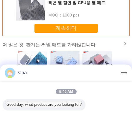
리콘 열 절연 잎 CPU용 열 패드
MOQ：
1000 pcs
계속하다
환기는 써멀 패드를 가라앉힙니다
더 많은 것
Dana
 준수하는
자동차 전자제품용
열 관리 재료 3.0W
유통업체 UL 인정
제조업체
D 전원을
인기 회색
실리콘 헤드 싱크
된 CPU 디스플레
지정 실리
5mm 실리
TIF7180HM 실리
전기 부품 열 전송
이 카드 열 간격 채
연 잎 CPU
패드
콘 패드
을위한 열 패드
울 패드
드
5:40 AM
언어를 바꾸십시오
Good day, what product are you looking for?
Korean