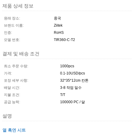
제품 상세 정보
원래 장소:
중국
브랜드 이름:
Ziitek
인증:
RoHS
모델 번호:
TIR360-C-T2
결제 및 배송 조건
최소 주문 수량:
1000pcs
가격:
0.1-10USD/pcs
포장 세부 사항:
32*35*12cm 칸톤
배달 시간:
3-8 작업 일수
지불 조건:
T/T
공급 능력:
100000 PC / 달
설명
열 흑연 시트