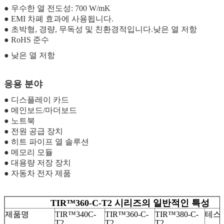
● 우수한 열 전도성: 700 W/mK
●
EMI 차폐 효과에 사용됩니다.
●
초박형, 경량, 무독성 및 친환경적입니다.
낮은 열 저항
● RoHS 준수
●
낮은 열 저항
응용 분야
● 디스플레이 카드
● 메인보드/마더보드
● 노트북
● 전원 공급 장치
● 히트 파이프 열 솔루션
● 메모리 모듈
● 대용량 저장 장치
● 자동차 전자 제품
TIR™360-C-T2 시리즈의 일반적인 특성
제품명
TIR™340C-
TIR™360-C-
TIR™380-C-
테스
T2
T2
T2