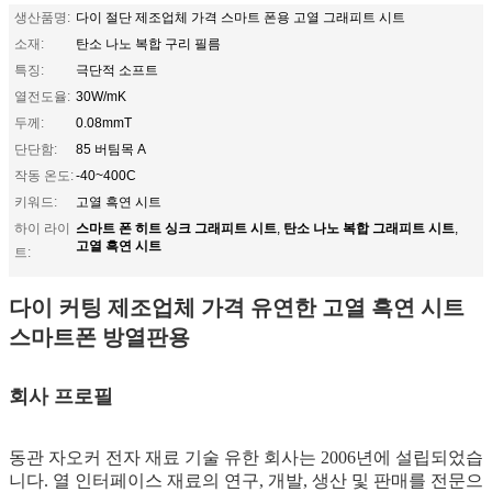
생산품명:
다이 절단 제조업체 가격 스마트 폰용 고열 그래피트 시트
소재:
탄소 나노 복합 구리 필름
특징:
극단적 소프트
열전도율:
30W/mK
두께:
0.08mmT
단단함:
85 버팀목 A
작동 온도:
-40~400C
키워드:
고열 흑연 시트
스마트 폰 히트 싱크 그래피트 시트
탄소 나노 복합 그래피트 시트
하이 라이
,
,
고열 흑연 시트
트:
다이 커팅 제조업체 가격 유연한 고열 흑연 시트
스마트폰 방열판용
회사 프로필
동관 자오커 전자 재료 기술 유한 회사는 2006년에 설립되었습
니다. 열 인터페이스 재료의 연구, 개발, 생산 및 판매를 전문으