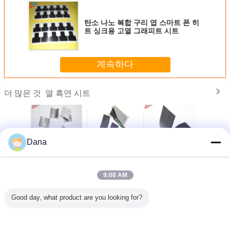
탄소 나노 복합 구리 엽 스마트 폰 히
트 싱크용 고열 그래피트 시트
계속하다
열 흑연 시트
더 많은 것
Dana
저항 CPU
블랙 좋은 열 전도
방열판과 외부 케
방열판용 접착식
탄력적인 L
 열 전도
성 열 전도성 스마
이스 사이에 사용
맞춤형 2.5W 고온
에 대해 
피트 패드
트 폰을위한 그래
되는 고품질 열전
열전도성 흑연 패
이트 시트
 시트
피트 시트
도성 흑연 시트
드
극단적
9:08 AM
6W/MK를
하세
언어를 바꾸십시오
Good day, what product are you looking for?
Korean