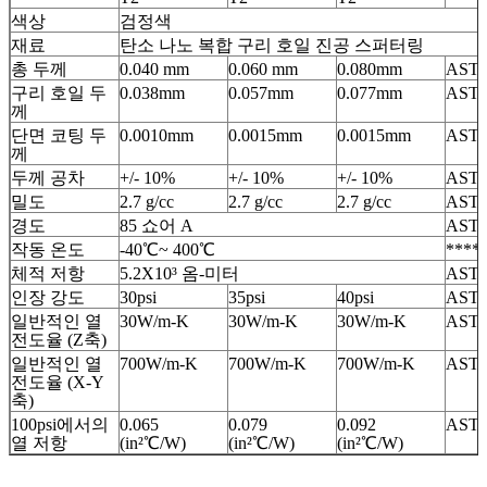
색상
검정색
재료
탄소 나노 복합 구리 호일 진공 스퍼터링
총 두께
0.040 mm
0.060 mm
0.080mm
ASTM
구리 호일 두
0.038mm
0.057mm
0.077mm
ASTM
께
단면 코팅 두
0.0010mm
0.0015mm
0.0015mm
ASTM
께
두께 공차
+/- 10%
+/- 10%
+/- 10%
ASTM
밀도
2.7 g/cc
2.7 g/cc
2.7 g/cc
ASTM
경도
85 쇼어 A
ASTM
작동 온도
-40℃~ 400℃
****
체적 저항
5.2X10³ 옴-미터
ASTM
인장 강도
30psi
35psi
40psi
ASTM
일반적인 열
30W/m-K
30W/m-K
30W/m-K
ASTM
전도율 (Z축)
일반적인 열
700W/m-K
700W/m-K
700W/m-K
ASTM
전도율 (X-Y
축)
100psi에서의
0.065
0.079
0.092
ASTM
열 저항
(in²℃/W)
(in²℃/W)
(in²℃/W)