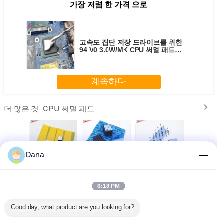
가장 저렴 한 가격 으로
고속도 집단 저장 드라이브를 위한
94 V0 3.0W/MK CPU 써멀 패드
TIF5120-30-11US 2.5mmT
계속하다
CPU 써멀 패드
더 많은 것
Dana
서 AI 서
히트 파이프 열 솔
3.0W/Mk 전력 공
섬유유리는 Smd에
컴퓨터 CP
한 탁월한
루션용 3.0W/Mk
급을 위한 높은 효
의하여 지도된 단
냉각을 위
성을 갖춘
열 전도성 실리콘
과적인 실리콘 간
위를 위한 우수한
열 전
 전기 절
열 패드
격보충 패드 CPU
절연체 실리콘
8.5W/MK
8:18 PM
패드
패드 파란색 색상
Cpu 열 패드를 강
Materai
화했습니다
언어를 바꾸십시오
Good day, what product are you looking for?
Korean