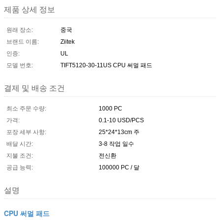
제품 상세 정보
원래 장소:
중국
브랜드 이름:
Ziitek
인증:
UL
모델 번호:
TIFT5120-30-11US CPU 써멀 패드
결제 및 배송 조건
최소 주문 수량:
1000 PC
가격:
0.1-10 USD/PCS
포장 세부 사항:
25*24*13cm 주
배달 시간:
3-8 작업 일수
지불 조건:
전신환
공급 능력:
100000 PC / 달
설명
CPU 써멀 패드