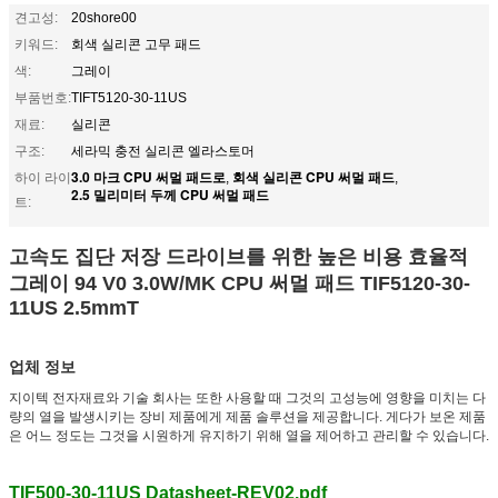
견고성:
20shore00
키워드:
회색 실리콘 고무 패드
색:
그레이
부품번호:
TIFT5120-30-11US
재료:
실리콘
구조:
세라믹 충전 실리콘 엘라스토머
3.0 마크 CPU 써멀 패드로
회색 실리콘 CPU 써멀 패드
하이 라이
,
,
2.5 밀리미터 두께 CPU 써멀 패드
트:
고속도 집단 저장 드라이브를 위한 높은 비용 효율적
그레이 94 V0 3.0W/MK
CPU 써멀 패드 TIF5120-30-
11US 2.5mmT
업체 정보
지이텍 전자재료와 기술 회사는 또한 사용할 때 그것의 고성능에 영향을 미치는 다
량의 열을 발생시키는 장비 제품에게 제품 솔루션을 제공합니다. 게다가 보온 제품
은 어느 정도는 그것을 시원하게 유지하기 위해 열을 제어하고 관리할 수 있습니다.
TIF500-30-11US Datasheet-REV02.pdf