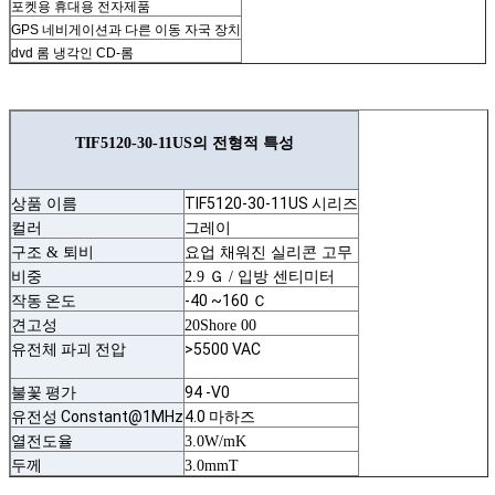
포켓용 휴대용 전자제품
GPS 네비게이션과 다른 이동 자국 장치
dvd 롬 냉각인 CD-롬
TIF5120-30-11US의 전형적 특성
TIF5120-30-11US
상품 이름
시리즈
그레이
컬러
구조 & 퇴비
요업 채워진 실리콘 고무
비중
2.9 Ｇ / 입방 센티미터
작동 온도
-40 ~160 Ｃ
견고성
20Shore 00
유전체 파괴 전압
>5500 VAC
불꽃 평가
94 -V0
유전성 Constant@1MHz
4.0 마하즈
열전도율
3.0W/mK
두께
3.0mmT