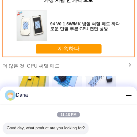
가장 저렴 한 가격 으로
94 V0 1.5W/MK 방열 써멀 패드 까다
로운 단열 푸른 CPU 랩탑 냉방
계속하다
CPU 써멀 패드
더 많은 것
Dana
서 AI 서
히트 파이프 열 솔
3.0W/Mk 전력 공
섬유유리는 Smd에
컴퓨터 CP
한 탁월한
루션용 3.0W/Mk
급을 위한 높은 효
의하여 지도된 단
냉각을 위
성을 갖춘
열 전도성 실리콘
과적인 실리콘 간
위를 위한 우수한
열 전
 전기 절
열 패드
격보충 패드 CPU
절연체 실리콘
8.5W/MK
11:18 PM
패드
패드 파란색 색상
Cpu 열 패드를 강
Materai
언어를 바꾸십시오
화했습니다
Good day, what product are you looking for?
Korean