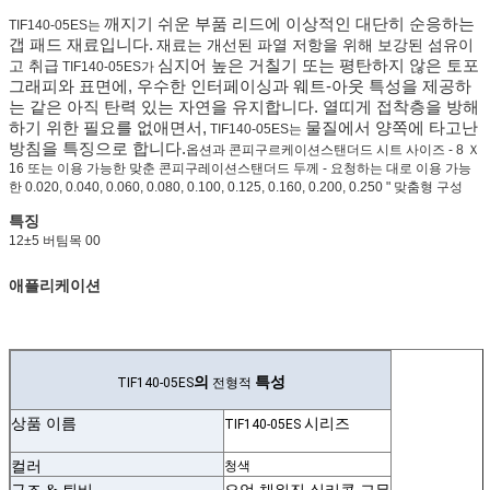
깨지기 쉬운 부품 리드에 이상적인 대단히 순응하는
TIF140-05ES는
갭 패드 재료입니다.
재료는 개선된 파열 저항을 위해 보강된 섬유이
심지어 높은 거칠기 또는 평탄하지 않은 토포
고 취급
TIF140-05ES가
그래피와 표면에, 우수한 인터페이싱과 웨트-아웃 특성을 제공하
는 같은 아직 탄력 있는 자연을 유지합니다. 열띠게 접착층을 방해
하기 위한 필요를 없애면서,
물질에서 양쪽에 타고난
TIF140-05ES는
방침을
특징으로 합니다.
옵션과 콘피구르케이션스탠더드 시트 사이즈 - 8 Ｘ
16 또는 이용 가능한 맞춘 콘피구레이션스탠더드 두께 - 요청하는 대로 이용 가능
한 0.020, 0.040, 0.060, 0.080, 0.100, 0.125, 0.160, 0.200, 0.250 " 맞춤형 구성
특징
12±5 버팀목 00
애플리케이션
의
특성
TIF140-05ES
전형적
상품 이름
시리즈
TIF140-05ES
컬러
청색