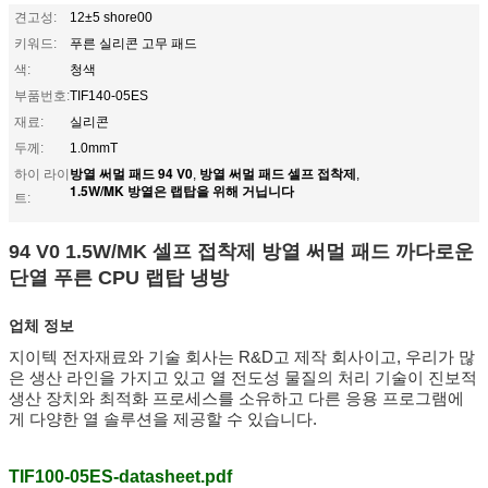
견고성:
12±5 shore00
키워드:
푸른 실리콘 고무 패드
색:
청색
부품번호:
TIF140-05ES
재료:
실리콘
두께:
1.0mmT
방열 써멀 패드 94 V0
방열 써멀 패드 셀프 접착제
하이 라이
,
,
1.5W/MK 방열은 랩탑을 위해 거닙니다
트:
94 V0 1.5W/MK 셀프 접착제 방열 써멀 패드 까다로운
단열 푸른 CPU 랩탑 냉방
업체 정보
지이텍 전자재료와 기술 회사는 R&D
고 제작 회사이고, 우리가 많
은 생산 라인을 가지고 있고 열 전도성 물질의 처리 기술이 진보적
생산 장치와 최적화 프로세스를 소유하고 다른 응용 프로그램에
게 다양한 열 솔루션을 제공할 수 있습니다.
TIF100-05ES-datasheet.pdf