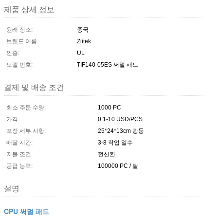
제품 상세 정보
원래 장소:
중국
브랜드 이름:
Ziitek
인증:
UL
모델 번호:
TIF140-05ES 써멀 패드
결제 및 배송 조건
최소 주문 수량:
1000 PC
가격:
0.1-10 USD/PCS
포장 세부 사항:
25*24*13cm 광둥
배달 시간:
3-8 작업 일수
지불 조건:
전신환
공급 능력:
100000 PC / 달
설명
CPU 써멀 패드