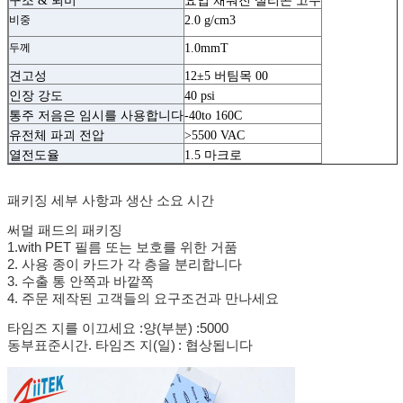
구조 & 퇴비
요업 채워진 실리콘 고무
비중
2.0 g/cm3
두께
1.0mmT
견고성
12±5 버팀목 00
인장 강도
40 psi
통주 저음은 임시를 사용합니다
-40to 160C
유전체 파괴 전압
>5500 VAC
열전도율
1.5 마크로
패키징 세부 사항과 생산 소요 시간
써멀 패드의 패키징
1.with PET 필름 또는 보호를 위한 거품
2. 사용 종이 카드가 각 층을 분리합니다
3. 수출 통 안쪽과 바깥쪽
4. 주문 제작된 고객들의 요구조건과 만나세요
타임즈 지를 이끄세요 :양(부분) :5000
동부표준시간. 타임즈 지(일)
: 협상됩니다