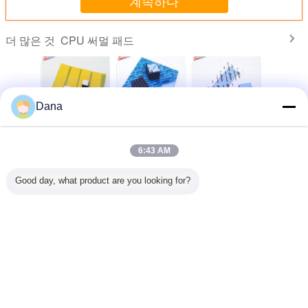
계속하다
CPU 써멀 패드
더 많은 것
Dana
서 AI 서
히트 파이프 열 솔
3.0W/Mk 전력 공
섬유유리는 Smd에
컴퓨터 CP
한 탁월한
루션용 3.0W/Mk
급을 위한 높은 효
의하여 지도된 단
냉각을 위
성을 갖춘
열 전도성 실리콘
과적인 실리콘 간
위를 위한 우수한
열 전
 전기 절
열 패드
격보충 패드 CPU
절연체 실리콘
8.5W/MK
6:43 AM
패드
패드 파란색 색상
Cpu 열 패드를 강
Materai
화했습니다
언어를 바꾸십시오
Good day, what product are you looking for?
Korean
홈
|
우리 에 관한 것
|
저희와 연락
|
사이트맵
|
Privacy Policy
탁상용 전망
Copyright © 2019 - 2026 Dongguan Ziitek Electronical Material and Technology
Ltd..