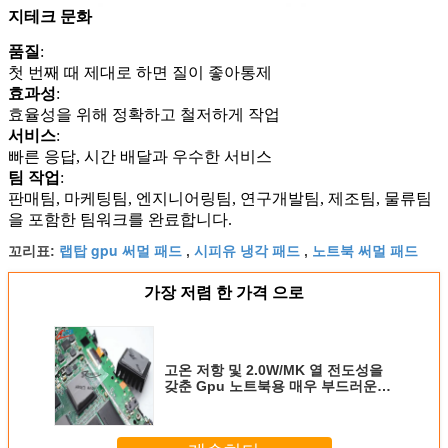
지테크 문화
품질
:
첫 번째 때 제대로 하면 질이 좋아
통제
효과성
:
효율성을 위해 정확하고 철저하게 작업
서비스
:
빠른 응답, 시간 배달과 우수한 서비스
팀 작업
:
판매팀, 마케팅팀, 엔지니어링팀, 연구개발팀, 제조팀, 물류팀
을 포함한 팀워크를 완료합니다.
랩탑 gpu 써멀 패드
시피유 냉각 패드
노트북 써멀 패드
꼬리표:
,
,
가장 저렴 한 가격 으로
고온 저항 및 2.0W/MK 열 전도성을
갖춘 Gpu 노트북용 매우 부드러운
열 절연 갭 패드