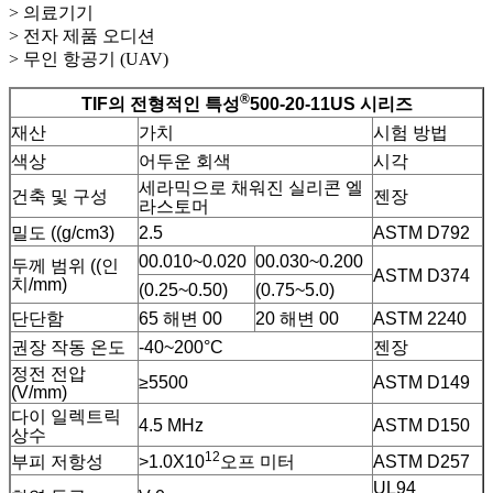
> 의료기기
> 전자 제품 오디션
> 무인 항공기 (UAV)
®
TIF의 전형적인 특성
500-20-11US 시리즈
재산
가치
시험 방법
색상
어두운 회색
시각
세라믹으로 채워진 실리콘 엘
건축 및 구성
젠장
라스토머
밀도 ((g/cm3)
2.5
ASTM D792
00.010~0.020
00.030~0.200
두께 범위 ((인
ASTM D374
치/mm)
(0.25~0.50)
(0.75~5.0)
단단함
65 해변 00
20 해변 00
ASTM 2240
권장 작동 온도
-40~200°C
젠장
정전 전압
≥5500
ASTM D149
(V/mm)
다이 일렉트릭
4.5 MHz
ASTM D150
상수
12
부피 저항성
>1.0X10
오프 미터
ASTM D257
UL94