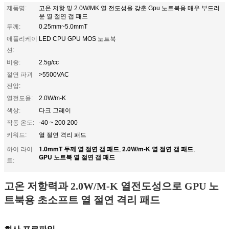
제품명:
고온 저항 및 2.0W/MK 열 전도성을 갖춘 Gpu 노트북용 매우 부드러
운 열 절연 갭 패드
두께:
0.25mm~5.0mmT
애플리케이
LED CPU GPU MOS 노트북
션:
비중:
2.5g/cc
절연 파괴
>5500VAC
전압:
열전도율:
2.0W/m-K
색상:
다크 그레이
작동 온도:
-40 ~ 200 200
키워드:
열 절연 격리 패드
1.0mmT 두께 열 절연 갭 패드
2.0W/m-K 열 절연 갭 패드
하이 라이
,
,
GPU 노트북 열 절연 갭 패드
트:
고온 저항력과 2.0W/M-K 열전도성으로 GPU 노
트북용 초소프트 열 절연 격리 패드