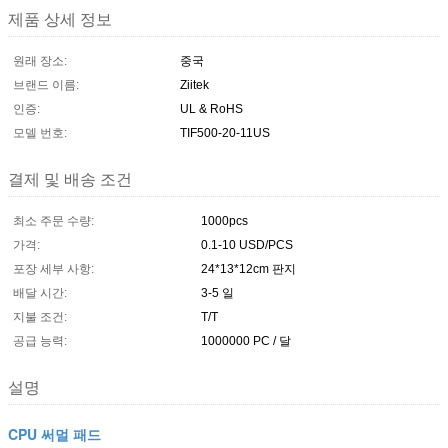
제품 상세 정보
원래 장소:
중국
브랜드 이름:
Ziitek
인증:
UL & RoHS
모델 번호:
TIF500-20-11US
결제 및 배송 조건
최소 주문 수량:
1000pcs
가격:
0.1-10 USD/PCS
포장 세부 사항:
24*13*12cm 판지
배달 시간:
3-5 일
지불 조건:
T/T
공급 능력:
1000000 PC / 달
설명
CPU 써멀 패드